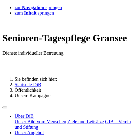
zur
Navigation
springen
zum
Inhalt
springen
S
enioren-
T
agespflege
G
ransee
D
ienste
i
ndividueller
B
etreuung
Sie befinden sich hier:
Startseite DiB
Öffentlichkeit
Unsere Kampagne
Über DiB
Unser Bild vom Menschen
Ziele und Leitsätze
GIB – Verein
und Stiftung
Unser Angebot